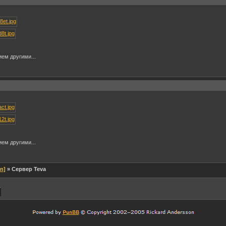
ем другими...
ем другими...
en]
» Сервер Teva