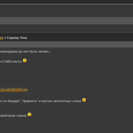
en]
» Сервер Teva
командирам до них было лениво...
в FullScreen'ы
я по билдам", "фармить" и прочие непонятные слова
у файтеров-танков