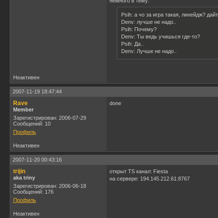
немного в тему:
Psih: а чо за игра такая, линейдж? дайт
Denv: лучше не надо..
Psih: Почему?
Denv: Ты ведь учишься где-то?
Psih: Да..
Denv: Лучше не надо..
Неактивен
2007-11-19 18:47:44
Rave
done
Member
Зарегистрирован: 2006-07-29
Сообщений: 10
Профиль
Неактивен
2007-11-20 00:43:16
trijin
открыт TS канал: Fiesta
aka triny
на сервере: 194.145.212.61:8767
Зарегистрирован: 2006-06-18
Сообщений: 176
Профиль
Неактивен