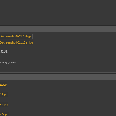
32:26)
ем другими...