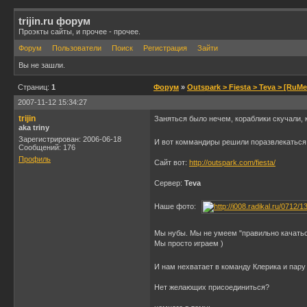
trijin.ru форум
Проэкты сайты, и прочее - прочее.
Форум
Пользователи
Поиск
Регистрация
Зайти
Вы не зашли.
Страниц:
1
Форум
»
Outspark > Fiesta > Teva > [RuM
2007-11-12 15:34:27
trijin
Заняться было нечем, кораблики скучали, 
aka triny
Зарегистрирован: 2006-06-18
И вот коммандиры решили поразвлекаться 
Сообщений: 176
Профиль
Сайт вот:
http://outspark.com/fiesta/
Сервер:
Teva
Наше фото:
Мы нубы. Мы не умеем "правильно качатьс
Мы просто играем )
И нам нехватает в команду Клерика и пар
Нет желающих присоединиться?