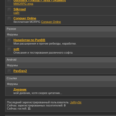
Outspark > Fiesta > Teva > [RuMen]
MMORPG игра
Silkroad
сайт
Conquer Online
бесплатная MORPG
Conquer Online
Разное
Форумы
Наработки по PunBB
Мои расшерения и прочие ребилды, наработки.
soft
Описания и тестирования различного софта
Android
Форумы
PayDay2
Ссылки
Форумы
Дневник
мой дневник, хотя скорее цитатник...
Последний зарегистрированный пользователь:
JeRryStr
Сейчас зарегистрированных посетителей:
0
Сейчас гостей:
11