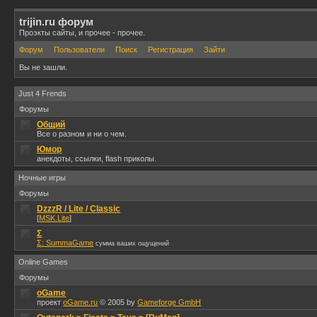
trijin.ru форум
Проэкты сайты, и прочее - прочее.
Форум
Пользователи
Поиск
Регистрация
Зайти
Вы не зашли.
Just 4 Frends
Форумы
Общий
Все о разном и ни о чем.
Юмор
анекдоты, ссылки, flash приколы.
Ночные игры
Форумы
DzzzR / Lite / Classic
[
MSK.Lite
]
Σ
Σ: SummaGame
сумма ваших ощущений
Online Games
Форумы
oGame
проект
oGame.ru
© 2005 by
Gameforge GmbH