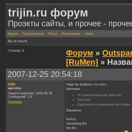
trijin.ru форум
Проэкты сайты, и прочее - проче
Форум
Пользователи
Поиск
Регистрация
Зайти
Вы не зашли.
Страниц:
1
Форум
»
Outspar
[RuMen]
» Назва
2007-12-25 20:54:18
trijin
Надо бы выбрать что-нить.
aka triny
Критерии
Зарегистрирован: 2006-06-18
Не транслитица или транслит
Сообщений: 176
Звучное
Профиль
Однозначно узноваемое русскими - 
Варианты:
RuPort
Something RU
We RU