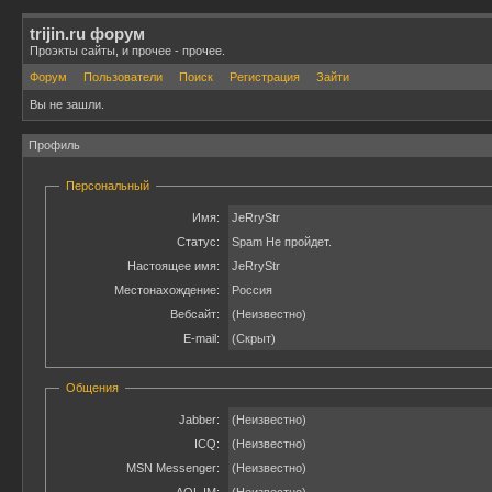
trijin.ru форум
Проэкты сайты, и прочее - прочее.
Форум
Пользователи
Поиск
Регистрация
Зайти
Вы не зашли.
Профиль
Персональный
Имя:
JeRryStr
Статус:
Spam Не пройдет.
Настоящее имя:
JeRryStr
Местонахождение:
Россия
Вебсайт:
(Неизвестно)
E-mail:
(Скрыт)
Общения
Jabber:
(Неизвестно)
ICQ:
(Неизвестно)
MSN Messenger:
(Неизвестно)