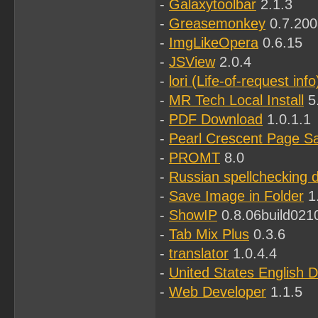
-
Galaxytoolbar
2.1.3
-
Greasemonkey
0.7.200
-
ImgLikeOpera
0.6.15
-
JSView
2.0.4
-
lori (Life-of-request info
-
MR Tech Local Install
5.
-
PDF Download
1.0.1.1
-
Pearl Crescent Page S
-
PROMT
8.0
-
Russian spellchecking d
-
Save Image in Folder
1
-
ShowIP
0.8.06build021
-
Tab Mix Plus
0.3.6
-
translator
1.0.4.4
-
United States English D
-
Web Developer
1.1.5