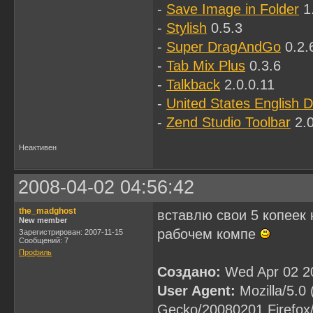
-
Save Image in Folder
1
-
Stylish
0.5.3
-
Super DragAndGo
0.2.
-
Tab Mix Plus
0.3.6
-
Talkback
2.0.0.11
-
United States English D
-
Zend Studio Toolbar
2.0
Неактивен
2008-04-02 04:56:42
the_madghost
вставлю свои 5 копеек 
New member
рабочем компе
Зарегистрирован: 2007-11-15
Сообщений: 7
Профиль
Создано:
Wed Apr 02 2
User Agent:
Mozilla/5.0 
Gecko/20080201 Firefox/