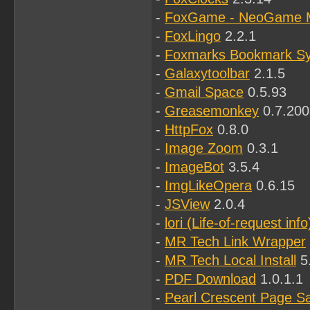
-
FoxGame - NeoGame
-
FoxLingo
2.2.1
-
Foxmarks Bookmark Sy
-
Galaxytoolbar
2.1.5
-
Gmail Space
0.5.93
-
Greasemonkey
0.7.200
-
HttpFox
0.8.0
-
Image Zoom
0.3.1
-
ImageBot
3.5.4
-
ImgLikeOpera
0.6.15
-
JSView
2.0.4
-
lori (Life-of-request info
-
MR Tech Link Wrapper
-
MR Tech Local Install
5.
-
PDF Download
1.0.1.1
-
Pearl Crescent Page S