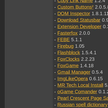
-
Copy Link Name
1.2.4
-
Custom Buttons²
2.0.5.
-
DOM Inspector
1.8.1.1
-
Download Statusbar
0.9
-
Extension Developer
0.
-
Fasterfox
2.0.0
-
FEBE
5.1.1
-
Firebug
1.05
-
Flashblock
1.5.4.1
-
FoxClocks
2.2.23
-
FoxGame
1.4.18
-
Gmail Manager
0.5.4
-
ImgLikeOpera
0.6.15
-
MR Tech Local Install
5.
-
oGame Comander
0.1.
-
Pearl Crescent Page S
-
Russian spell dictionary