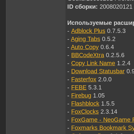
ID сборки:
2008020121
Используемые расши
-
Adblock Plus
0.7.5.3
-
Aging Tabs
0.5.2
-
Auto Copy
0.6.4
-
BBCodeXtra
0.2.5.6
-
Copy Link Name
1.2.4
-
Download Statusbar
0.9
-
Fasterfox
2.0.0
-
FEBE
5.3.1
-
Firebug
1.05
-
Flashblock
1.5.5
-
FoxClocks
2.3.14
-
FoxGame - NeoGame 
-
Foxmarks Bookmark Sy