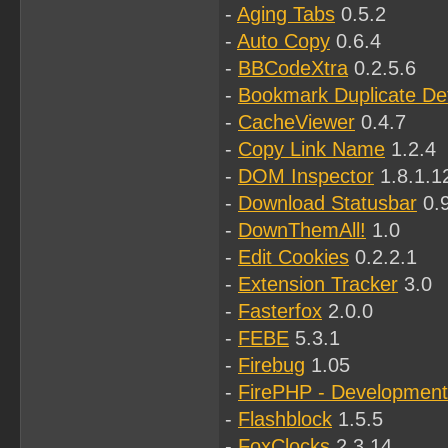
-
Aging Tabs
0.5.2
-
Auto Copy
0.6.4
-
BBCodeXtra
0.2.5.6
-
Bookmark Duplicate De
-
CacheViewer
0.4.7
-
Copy Link Name
1.2.4
-
DOM Inspector
1.8.1.1
-
Download Statusbar
0.9
-
DownThemAll!
1.0
-
Edit Cookies
0.2.2.1
-
Extension Tracker
3.0
-
Fasterfox
2.0.0
-
FEBE
5.3.1
-
Firebug
1.05
-
FirePHP - Development
-
Flashblock
1.5.5
-
FoxClocks
2.3.14