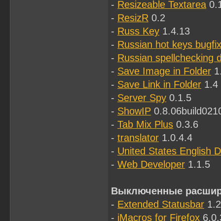
-
Resizeable Textarea
0.
-
ResizR
0.2
-
Russ Key
1.4.13
-
Russian hot keys bugfi
-
Russian spellchecking d
-
Save Image in Folder
1
-
Save Link in Folder
1.4
-
Server Spy
0.1.5
-
ShowIP
0.8.06build021
-
Tab Mix Plus
0.3.6
-
translator
1.0.4.4
-
United States English D
-
Web Developer
1.1.5
Выключенные расшир
-
Extended Statusbar
1.2
-
iMacros for Firefox
6.0.