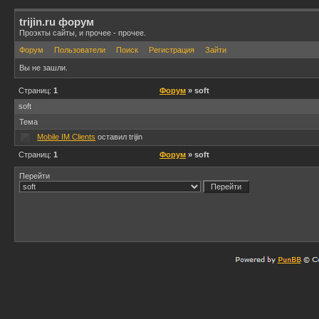
trijin.ru форум
Проэкты сайты, и прочее - прочее.
Форум
Пользователи
Поиск
Регистрация
Зайти
Вы не зашли.
Страниц:
1
Форум
» soft
soft
Тема
Mobile IM Clients
оставил trijin
Страниц:
1
Форум
» soft
Перейти